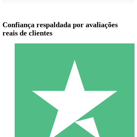
Confiança respaldada por avaliações
reais de clientes
Pacotes de Créditos Individuais
Pague conforme o uso com créditos de download. Sem
compromisso mensal.
1 Download
10
US$
00