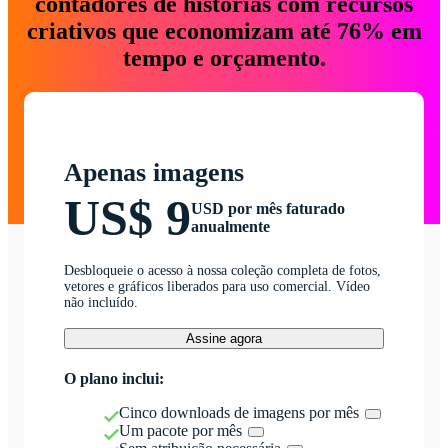
contadores de histórias com recursos
criativos que economizam até 76% em
tempo e orçamento.
Apenas imagens
US$ 9
USD por mês faturado
anualmente
Desbloqueie o acesso à nossa coleção completa de fotos,
vetores e gráficos liberados para uso comercial. Vídeo
não incluído.
Assine agora
O plano inclui:
Cinco downloads de imagens por mês
Um pacote por mês