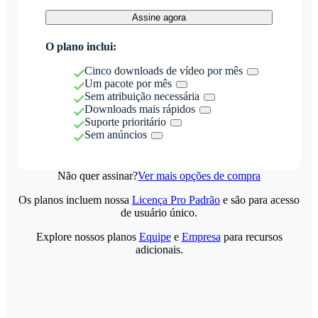
Assine agora
O plano inclui:
Cinco downloads de vídeo por mês
Um pacote por mês
Sem atribuição necessária
Downloads mais rápidos
Suporte prioritário
Sem anúncios
Não quer assinar?
Ver mais opções de compra
Os planos incluem nossa
Licença Pro Padrão
e são para acesso
de usuário único.
Explore nossos planos
Equipe
e
Empresa
para recursos
adicionais.