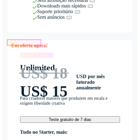
Sem atribuição necessária
Downloads mais rápidos
Suporte prioritário
Sem anúncios
Em oferta agora!
Em oferta agora!
Unlimited
US$ 18
USD por mês
faturado
US$ 15
anualmente
Para criadores maiores que produzem em escala e
exigem liberdade criativa
Teste gratuito de 7 dias
Tudo no Starter, mais: