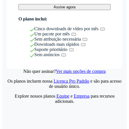
Assine agora
O plano inclui:
Cinco downloads de vídeo por mês
Um pacote por mês
Sem atribuição necessária
Downloads mais rápidos
Suporte prioritário
Sem anúncios
Não quer assinar?
Ver mais opções de compra
Os planos incluem nossa
Licença Pro Padrão
e são para acesso
de usuário único.
Explore nossos planos
Equipe
e
Empresa
para recursos
adicionais.