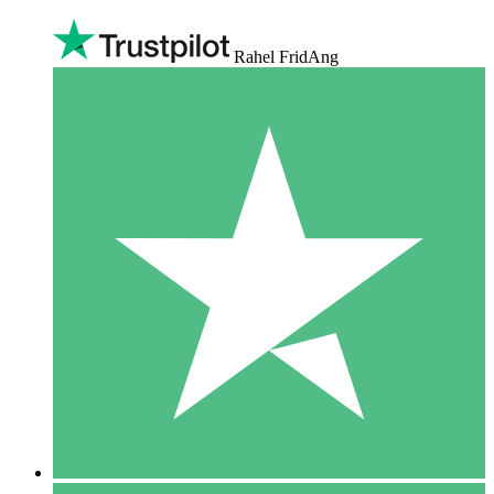
Rahel FridAng