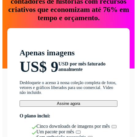
contadores de histórias com recursos
criativos que economizam até 76% em
tempo e orçamento.
Apenas imagens
US$ 9
USD por mês faturado
anualmente
Desbloqueie o acesso à nossa coleção completa de fotos,
vetores e gráficos liberados para uso comercial. Vídeo
não incluído.
Assine agora
O plano inclui:
Cinco downloads de imagens por mês
Um pacote por mês