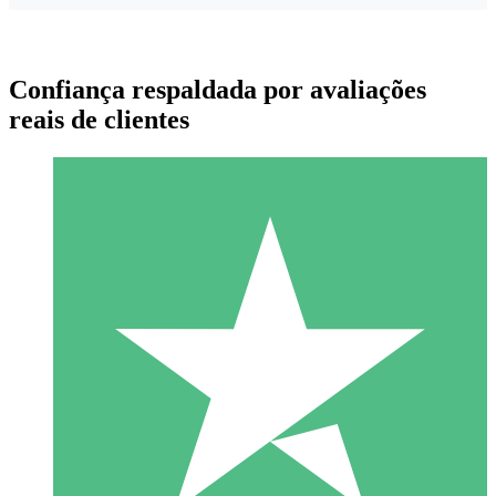
Confiança respaldada por avaliações
reais de clientes
Pacotes de Créditos Individuais
Pague conforme o uso com créditos de download. Sem
compromisso mensal.
1 Download
10
US$
00