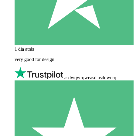
1 dia atrás
very good for design
asdwqwrqweasd asdqwerq