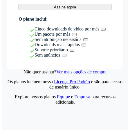
Assine agora
O plano inclui:
Cinco downloads de vídeo por mês
Um pacote por mês
Sem atribuição necessária
Downloads mais rápidos
Suporte prioritário
Sem anúncios
Não quer assinar?
Ver mais opções de compra
Os planos incluem nossa
Licença Pro Padrão
e são para acesso
de usuário único.
Explore nossos planos
Equipe
e
Empresa
para recursos
adicionais.