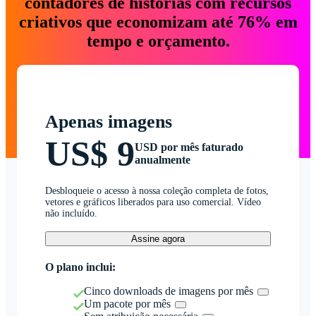
contadores de histórias com recursos
criativos que economizam até 76% em
tempo e orçamento.
Apenas imagens
US$ 9
USD por mês faturado
anualmente
Desbloqueie o acesso à nossa coleção completa de fotos,
vetores e gráficos liberados para uso comercial. Vídeo
não incluído.
Assine agora
O plano inclui:
Cinco downloads de imagens por mês
Um pacote por mês