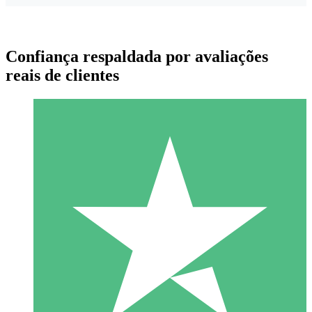
Confiança respaldada por avaliações
reais de clientes
Pacotes de Créditos Individuais
Pague conforme o uso com créditos de download. Sem
compromisso mensal.
1 Download
10
US$
00