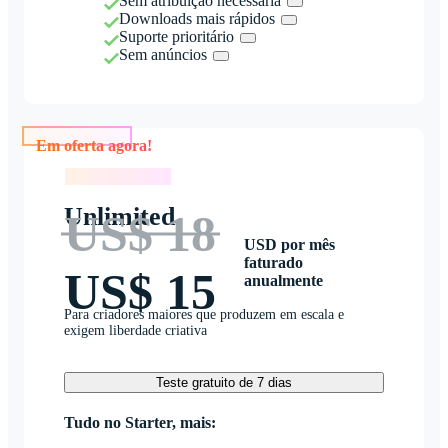
Sem atribuição necessária
Downloads mais rápidos
Suporte prioritário
Sem anúncios
Em oferta agora!
Em oferta agora!
Unlimited
US$ 18
USD por mês
faturado
US$ 15
anualmente
Para criadores maiores que produzem em escala e
exigem liberdade criativa
Teste gratuito de 7 dias
Tudo no Starter, mais: