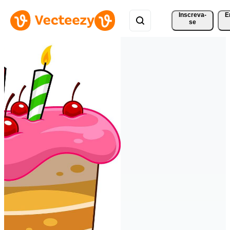
Inscreva-
E
se