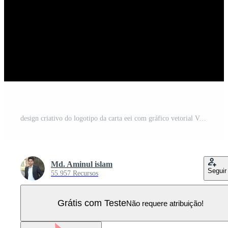
design criativo do logotipo da carta eei com gráfico vetorial Vetor Pro
Md. Aminul islam
Seguir
55.957 Recursos
Grátis com Teste
Não requere atribuição!