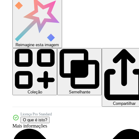
Reimagine esta imagem
Coleção
Semelhante
Compartilhar
Licença Pro Standard
O que é isto?
Mais informações