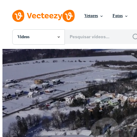
Vetores
Fotos
Videos
Todas Imagens
Fotos
PNGs
PSDs
SVGs
Modelos
Vetores
Videos
Motion graphics
Imagens Editoriais
Eventos Editoriais