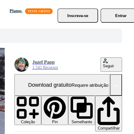
Planos
Inscreva-se
Entrar
Jozef Papp
Seguir
1.542 Recursos
Download gratuito
Requere atribuição
Coleção
Semelhante
Pin
Compartilhar