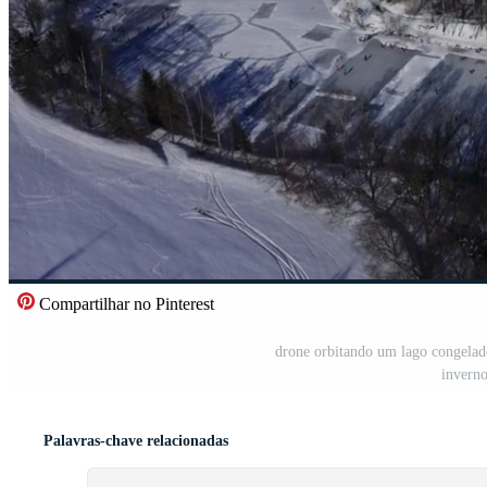
Compartilhar no Pinterest
drone orbitando um lago congelad
invern
Palavras-chave relacionadas