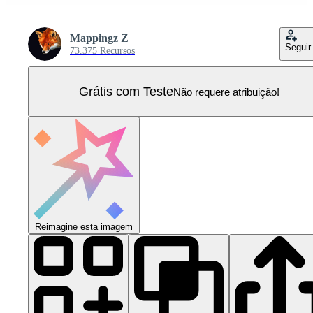
Mappingz Z
Seguir
73.375 Recursos
Grátis com Teste
Não requere atribuição!
Reimagine esta imagem