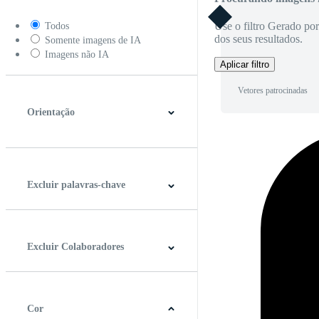
Use o filtro Gerado po
Todos
dos seus resultados.
Somente imagens de IA
Imagens não IA
Aplicar filtro
Vetores patrocinadas
Orientação
Horizontal
Vertical
Quadrado
Panorâmico
Excluir palavras-chave
Excluir Colaboradores
Cor