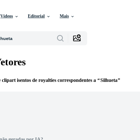
Vídeos
Editorial
Mais
etores
e clipart isentos de royalties correspondentes a
Silhueta
não geradas por IA?