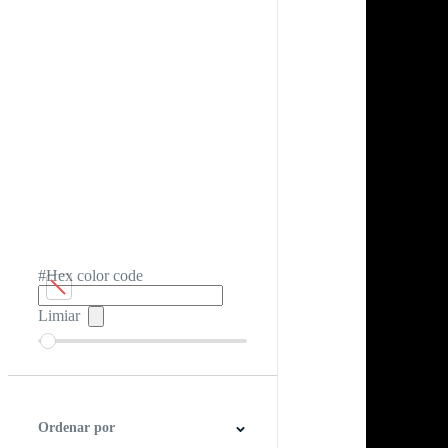
#Hex color code
Limiar
Ordenar por