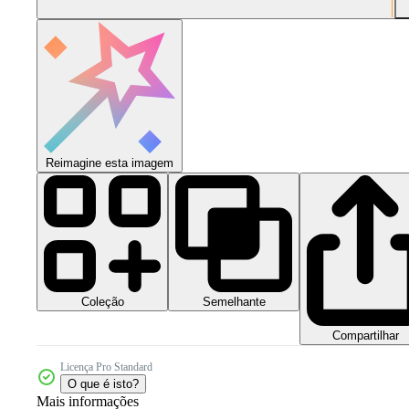
Reimagine esta imagem
Coleção
Semelhante
Compartilhar
Licença Pro Standard
O que é isto?
Mais informações