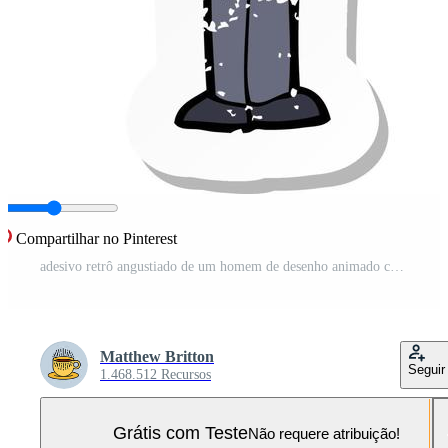
Compartilhar no Pinterest
adesivo retrô angustiado de um homem de desenho animado com cérebro grande Vetor Pro e SVG Pro
Matthew Britton
Seguir
1.468.512 Recursos
Grátis com Teste
Não requere atribuição!