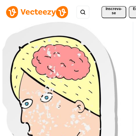
Inscreva-
E
se