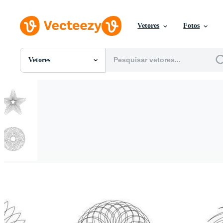
Vetores
Fotos
Vetores
Todas Imagens
Fotos
PNGs
PSDs
SVGs
Modelos
Vetores
Videos
Motion graphics
Imagens Editoriais
Eventos Editoriais