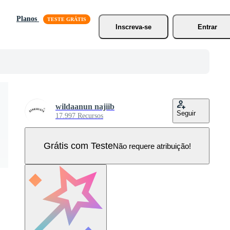
Planos
Inscreva-se
Entrar
wildaanun najiib
Seguir
17.997 Recursos
Grátis com Teste
Não requere atribuição!