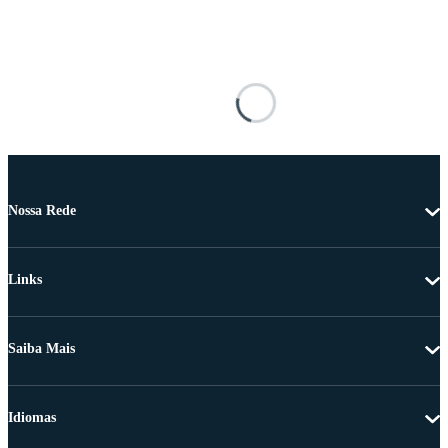
Nossa Rede
Links
Saiba Mais
Idiomas