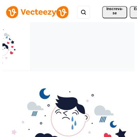
Inscreva-
E
se