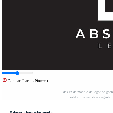
Compartilhar no Pinterest
design de modelo de logotipo geome
estilo minimalista e elegante.
Palavras-chave relacionadas