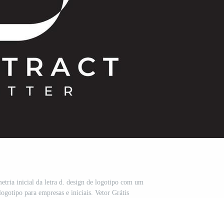
tria inicial da letra d. design de logotipo com um
 logotipo para empresas e iniciais. Vetor Grátis