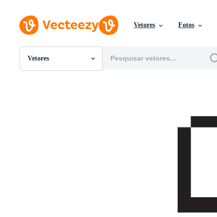
Vetores
Fotos
Vetores
Todas Imagens
Fotos
PNGs
PSDs
SVGs
Modelos
Vetores
Videos
Motion graphics
Imagens Editoriais
Eventos Editoriais