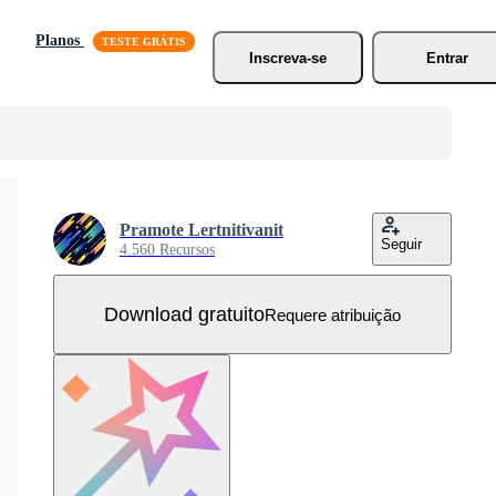
Planos
Inscreva-se
Entrar
Pramote Lertnitivanit
Seguir
4.560 Recursos
Download gratuito
Requere atribuição