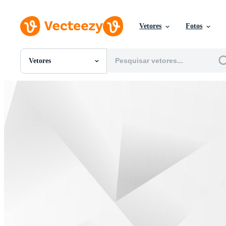
Vetores
Fotos
Vetores
Todas Imagens
Fotos
PNGs
PSDs
SVGs
Modelos
Vetores
Videos
Motion graphics
Imagens Editoriais
Eventos Editoriais