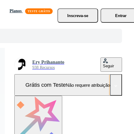
Planos
Inscreva-se
Entrar
Ery Prihananto
Seguir
938 Recursos
Grátis com Teste
Não requere atribuição!