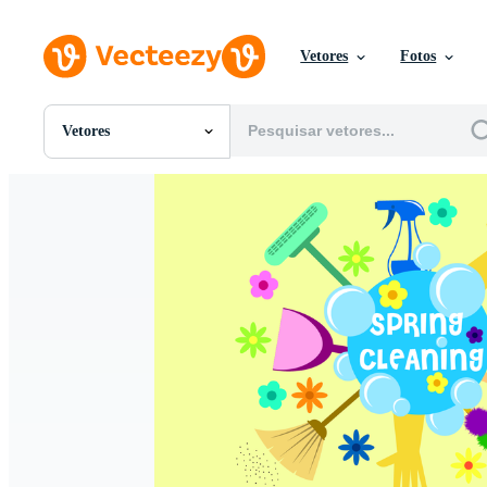
Vetores
Fotos
Vetores
Todas Imagens
Fotos
PNGs
PSDs
SVGs
Modelos
Vetores
Videos
Motion graphics
Imagens Editoriais
Eventos Editoriais