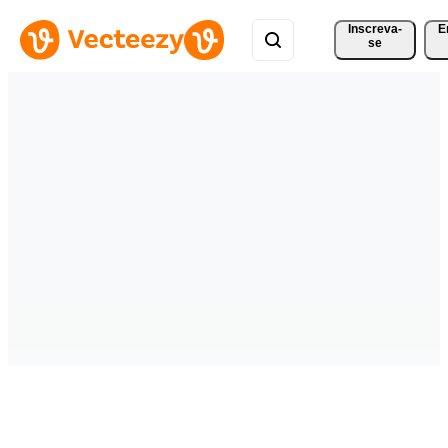
Inscreva-
E
se