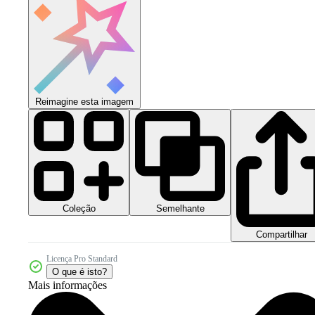
Reimagine esta imagem
Coleção
Semelhante
Compartilhar
Licença Pro Standard
O que é isto?
Mais informações