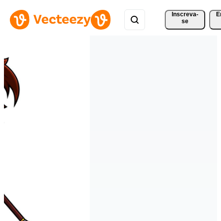
Inscreva-
E
se