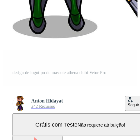
design de logotipo de mascote athena chibi Vetor Pro
Anton Hidayat
Seguir
242 Recursos
Grátis com Teste
Não requere atribuição!