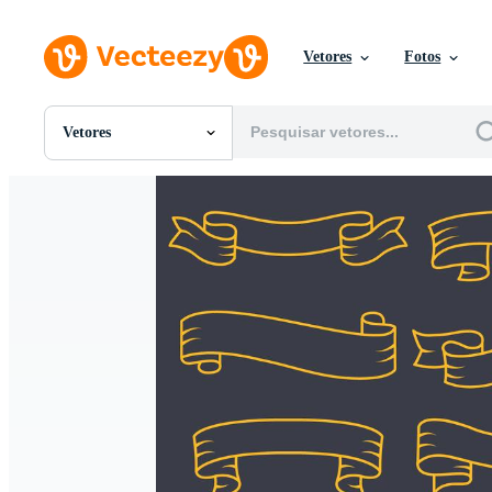
Vetores
Fotos
Vetores
Todas Imagens
Fotos
PNGs
PSDs
SVGs
Modelos
Vetores
Videos
Motion graphics
Imagens Editoriais
Eventos Editoriais