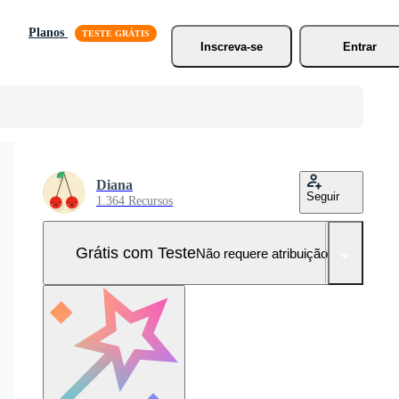
Planos
Inscreva-se
Entrar
Diana
Seguir
1.364 Recursos
Grátis com Teste
Não requere atribuição!