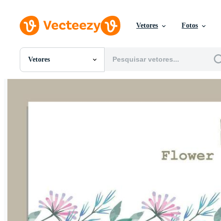
Vetores
Fotos
Vetores
Todas Imagens
Fotos
PNGs
PSDs
SVGs
Modelos
Vetores
Videos
Motion graphics
Imagens Editoriais
Eventos Editoriais