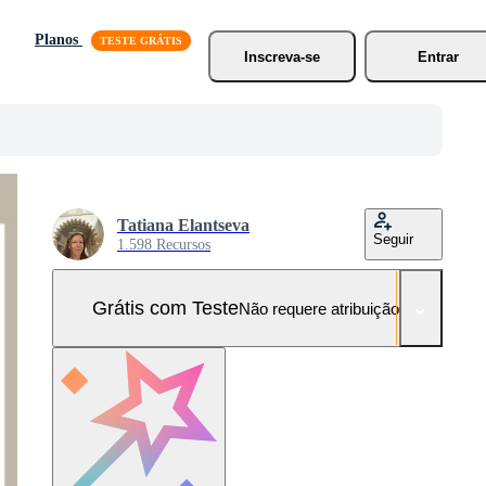
Planos
Inscreva-se
Entrar
Tatiana Elantseva
Seguir
1.598 Recursos
Grátis com Teste
Não requere atribuição!