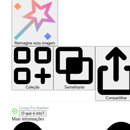
Reimagine esta imagem
Coleção
Semelhante
Compartilhar
Licença Pro Standard
O que é isto?
Mais informações