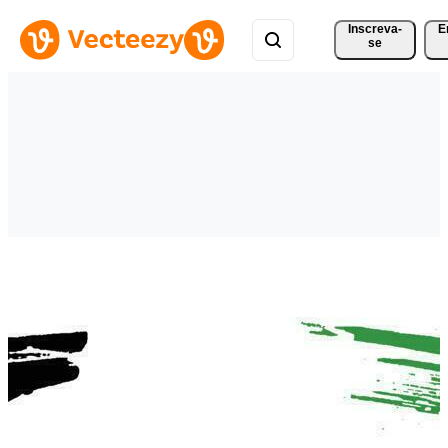
Inscreva-
E
se