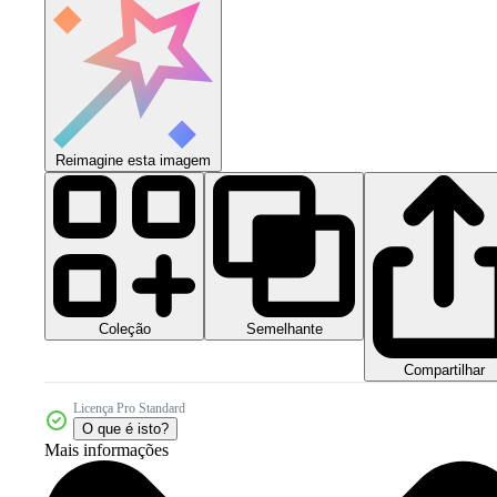
Reimagine esta imagem
Coleção
Semelhante
Compartilhar
Licença Pro Standard
O que é isto?
Mais informações