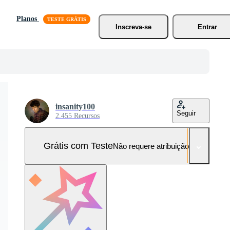
Planos
Inscreva-se
Entrar
insanity100
Seguir
2.455 Recursos
Grátis com Teste
Não requere atribuição!