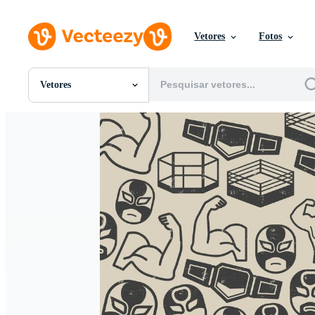
Vetores
Fotos
Vetores
Todas Imagens
Fotos
PNGs
PSDs
SVGs
Modelos
Vetores
Videos
Motion graphics
Imagens Editoriais
Eventos Editoriais