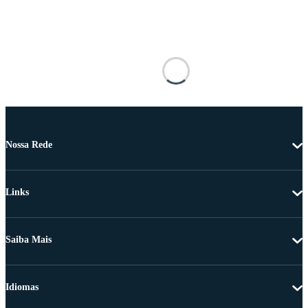
Nossa Rede
Links
Saiba Mais
Idiomas