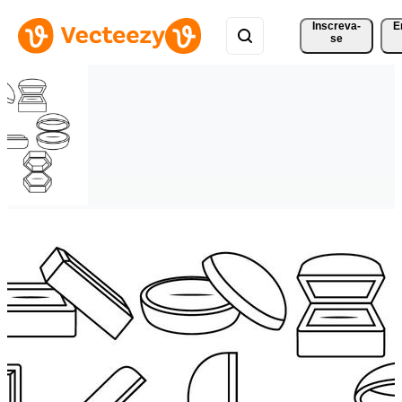
Inscreva-
E
se