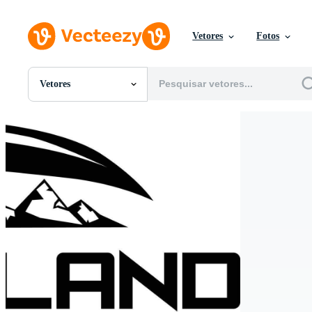
Vetores
Fotos
Vetores
Todas Imagens
Fotos
PNGs
PSDs
SVGs
Modelos
Vetores
Videos
Motion graphics
Imagens Editoriais
Eventos Editoriais