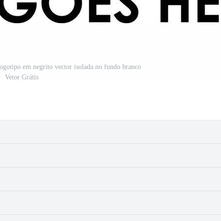
logotipo em negrito vector isolada no fundo branco
Vetor Grátis