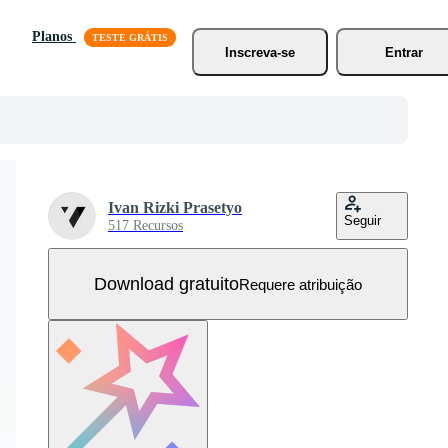
Planos
Inscreva-se
Entrar
Ivan Rizki Prasetyo
Seguir
517 Recursos
Download gratuito
Requere atribuição