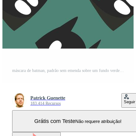
máscara de batman, padrão sem emenda sobre um fundo verde. Vetor Pro
Patrick Guenette
Seguir
183.414 Recursos
Grátis com Teste
Não requere atribuição!