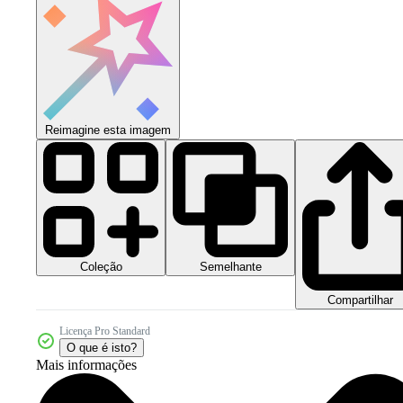
Reimagine esta imagem
Coleção
Semelhante
Compartilhar
Licença Pro Standard
O que é isto?
Mais informações