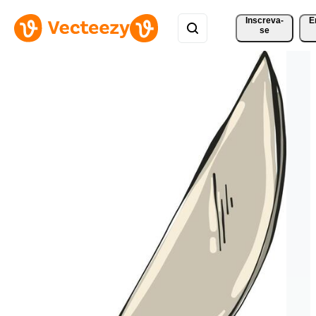
Inscreva-
E
se