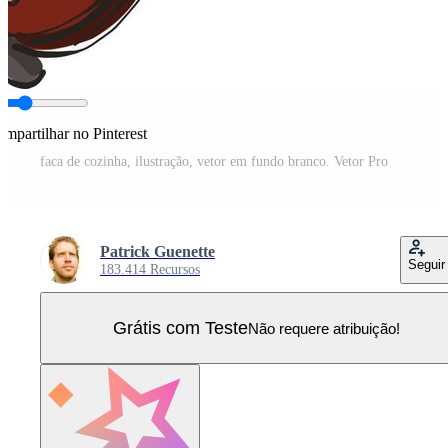
mpartilhar no Pinterest
faca de cozinha, ilustração, vetor em fundo branco. Vetor Pro
Patrick Guenette
Seguir
183.414 Recursos
Grátis com Teste
Não requere atribuição!