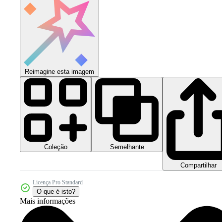
Reimagine esta imagem
Coleção
Semelhante
Compartilhar
Licença Pro Standard
O que é isto?
Mais informações