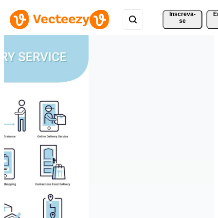
Inscreva-
E
se