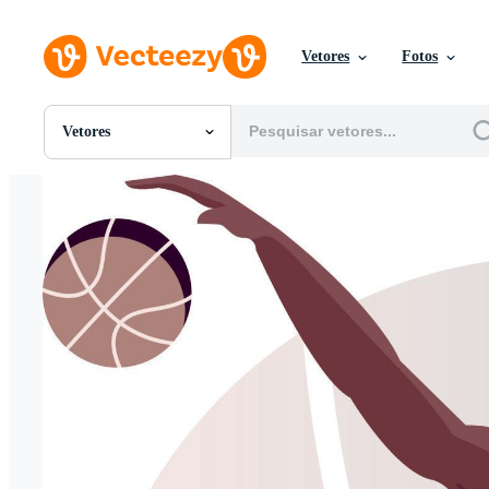
Vetores
Fotos
Vetores
Todas Imagens
Fotos
PNGs
PSDs
SVGs
Modelos
Vetores
Videos
Motion graphics
Imagens Editoriais
Eventos Editoriais