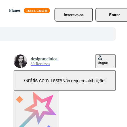
Planos
Inscreva-se
Entrar
designmelnica
Seguir
89 Recursos
Grátis com Teste
Não requere atribuição!