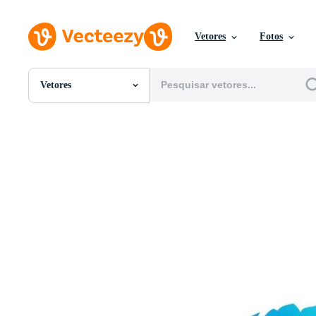
Vetores
Fotos
Vetores
Todas Imagens
Fotos
PNGs
PSDs
SVGs
Modelos
Vetores
Videos
Motion graphics
Imagens Editoriais
Eventos Editoriais