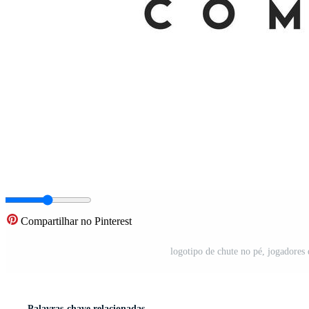
Compartilhar no Pinterest
logotipo de chute no pé, jogadores 
Palavras-chave relacionadas