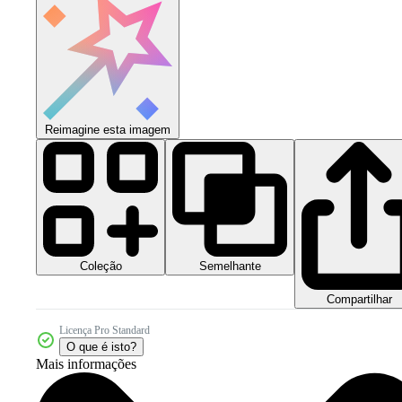
Reimagine esta imagem
Coleção
Semelhante
Compartilhar
Licença Pro Standard
O que é isto?
Mais informações