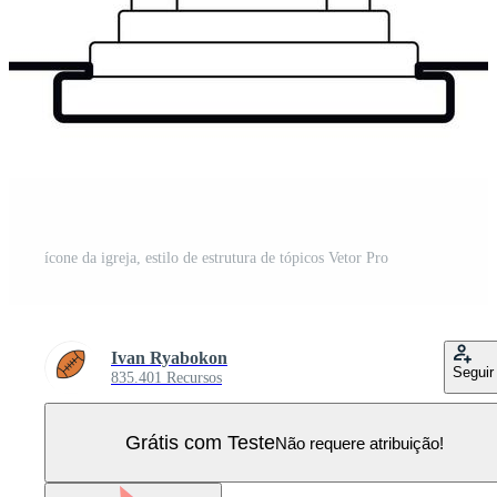
ícone da igreja, estilo de estrutura de tópicos Vetor Pro
Ivan Ryabokon
Seguir
835.401 Recursos
Grátis com Teste
Não requere atribuição!