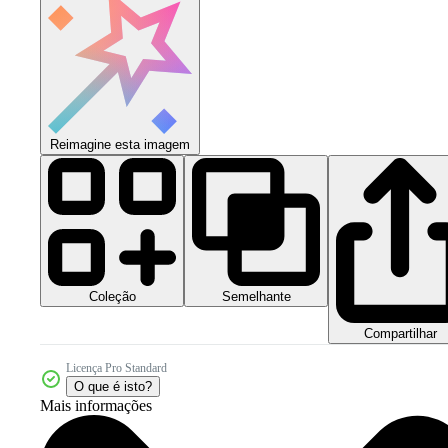
Reimagine esta imagem
Coleção
Semelhante
Compartilhar
Licença Pro Standard
O que é isto?
Mais informações