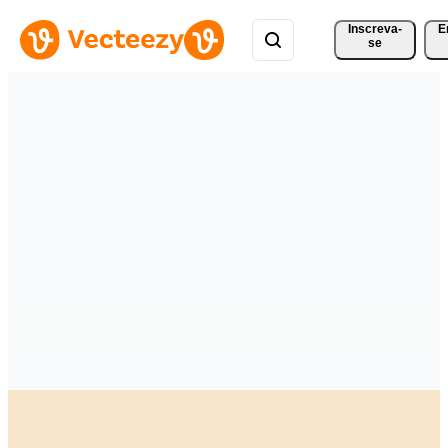
Inscreva-
E
se