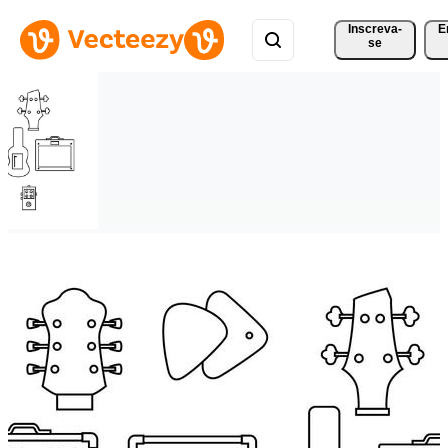
Inscreva-
E
se