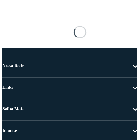
Nossa Rede
Links
Saiba Mais
Idiomas