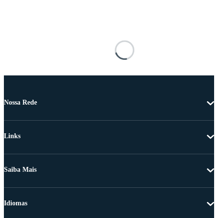
Nossa Rede
Links
Saiba Mais
Idiomas