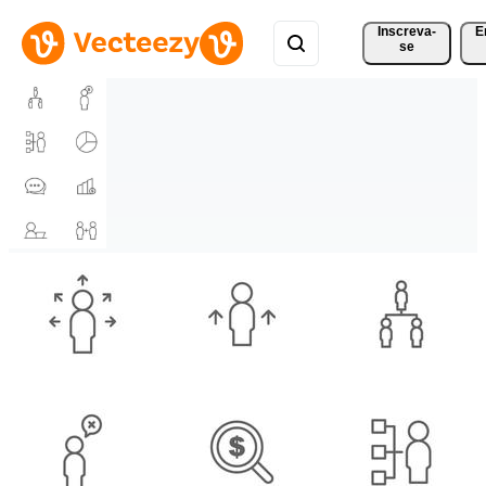
Inscreva-
E
se