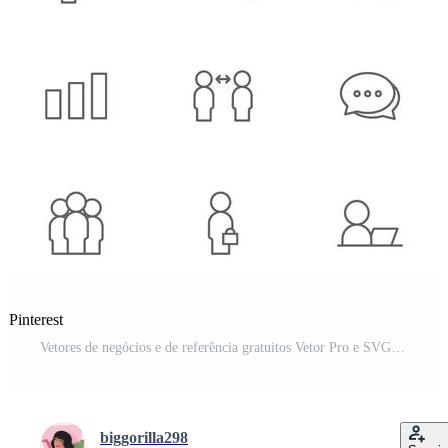
 Pinterest
Vetores de negócios e de referência gratuitos Vetor Pro e SVG Pro
biggorilla298