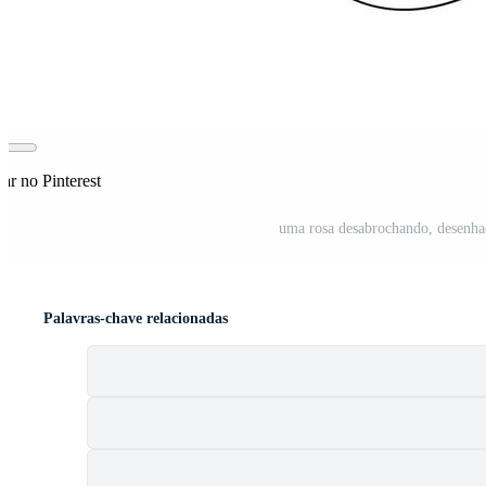
ar no Pinterest
uma rosa desabrochando, desenhad
Palavras-chave relacionadas