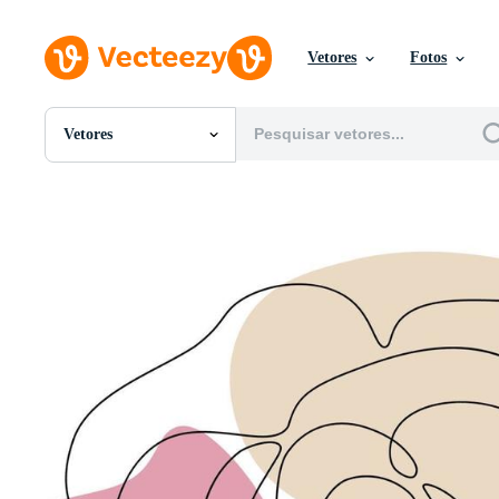
Vetores
Fotos
Vetores
Todas Imagens
Fotos
PNGs
PSDs
SVGs
Modelos
Vetores
Videos
Motion graphics
Imagens Editoriais
Eventos Editoriais