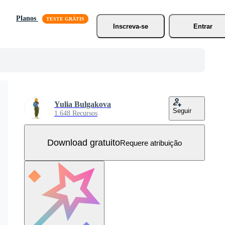
Planos
Inscreva-se
Entrar
Yulia Bulgakova
Seguir
1.648 Recursos
Download gratuito
Requere atribuição