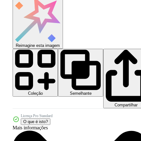
Reimagine esta imagem
Coleção
Semelhante
Compartilhar
Licença Pro Standard
O que é isto?
Mais informações