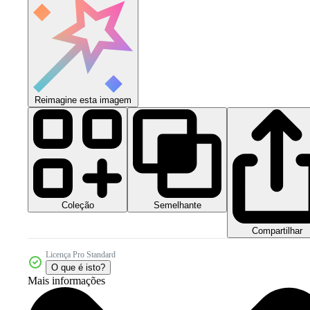
Reimagine esta imagem
Coleção
Semelhante
Compartilhar
Licença Pro Standard
O que é isto?
Mais informações