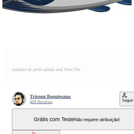
conjunto de peixe salmão azul Vetor Pro
Trirong Boontesana
Seguir
469 Recursos
Grátis com Teste
Não requere atribuição!