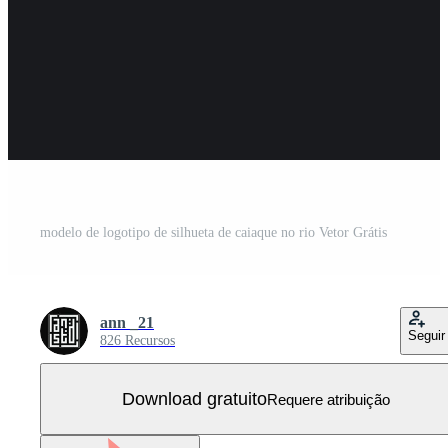
modelo de logotipo de silhueta de caiaque no rio Vetor Grátis
ann _21
Seguir
826 Recursos
Download gratuito
Requere atribuição