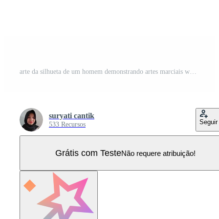
arte da silhueta de um homem demonstrando artes marciais wushu, exercícios de kung fu. ilustração vetorial. ícone de wushu Vetor Pro
suryati cantik
Seguir
533 Recursos
Grátis com Teste
Não requere atribuição!