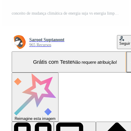
conceito de mudança climática de energia suja vs energia limpa a carvão combustíveis fósseis usina de eletricidade elétrica e usina de energia de painel solar ilustração isolada isométrica dos desenhos animados Vetor Pro e SVG Pro
Saroot Suptanont
Seguir
965 Recursos
Grátis com Teste
Não requere atribuição!
Reimagine esta imagem