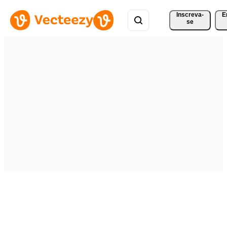
Inscreva-
E
se