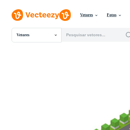
Vetores
Fotos
Vetores
Todas Imagens
Fotos
PNGs
PSDs
SVGs
Modelos
Vetores
Videos
Motion graphics
Imagens Editoriais
Eventos Editoriais