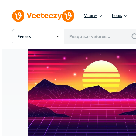
Vetores
Fotos
Vetores
Todas Imagens
Fotos
PNGs
PSDs
SVGs
Modelos
Vetores
Videos
Motion graphics
Imagens Editoriais
Eventos Editoriais