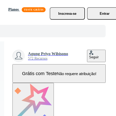
Planos
Inscreva-se
Entrar
Agung Priyo Wibisono
Seguir
572 Recursos
Grátis com Teste
Não requere atribuição!