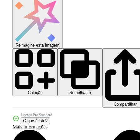
Reimagine esta imagem
Coleção
Semelhante
Compartilhar
Licença Pro Standard
O que é isto?
Mais informações