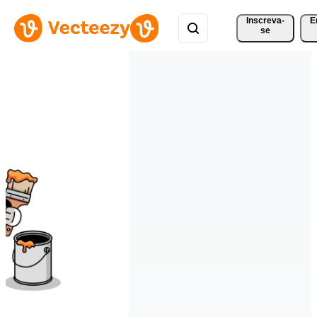
Inscreva-
E
se