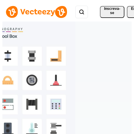
Inscreva-
E
se