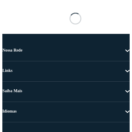
Nossa Rede
Links
Saiba Mais
Idiomas