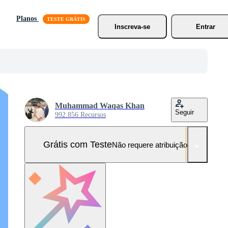
Planos
Inscreva-se
Entrar
Muhammad Waqas Khan
Seguir
992.856 Recursos
Grátis com Teste
Não requere atribuição!