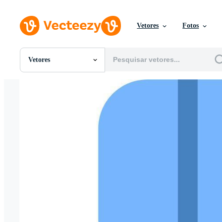
Vetores
Fotos
Vetores
Todas Imagens
Fotos
PNGs
PSDs
SVGs
Modelos
Vetores
Videos
Motion graphics
Imagens Editoriais
Eventos Editoriais