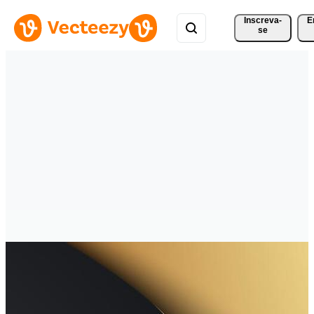
Inscreva-
E
se