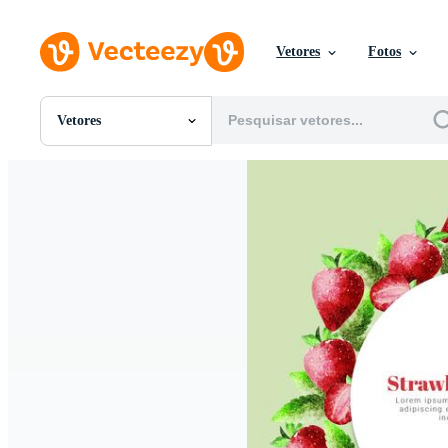
Vetores
Fotos
Vetores
Todas Imagens
Fotos
PNGs
PSDs
SVGs
Modelos
Vetores
Videos
Motion graphics
Imagens Editoriais
Eventos Editoriais