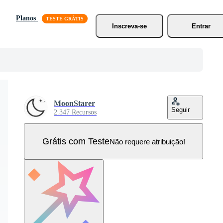
Planos
Inscreva-se
Entrar
MoonStarer
Seguir
2.347 Recursos
Grátis com Teste
Não requere atribuição!