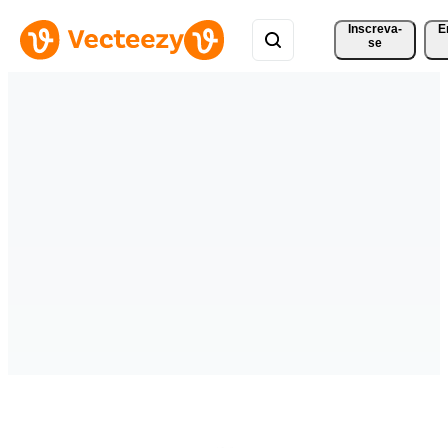
Inscreva-
E
se