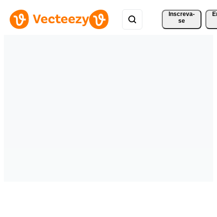
Inscreva-
E
se