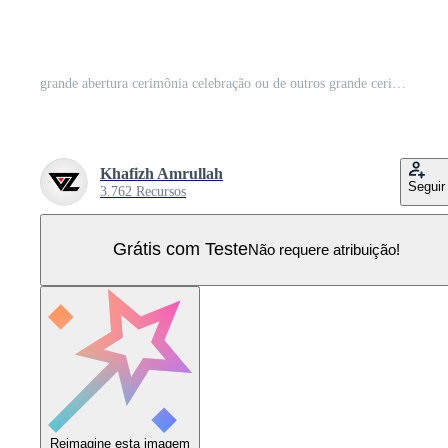
grande abertura cerimônia celebração ou de outros grande cerimônia evento conceito com confete e champanhe. esboço Projeto estilo mínimo vetor ilustração para aterrissagem página, rede bandeira, herói imagens Vetor Pro
Khafizh Amrullah
Seguir
3.762 Recursos
Grátis com Teste
Não requere atribuição!
Reimagine esta imagem