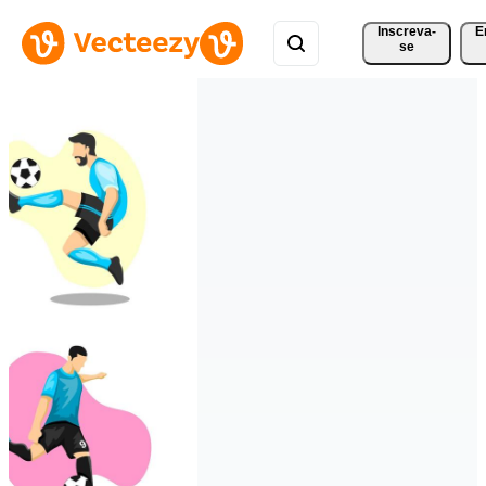
Inscreva-
E
se