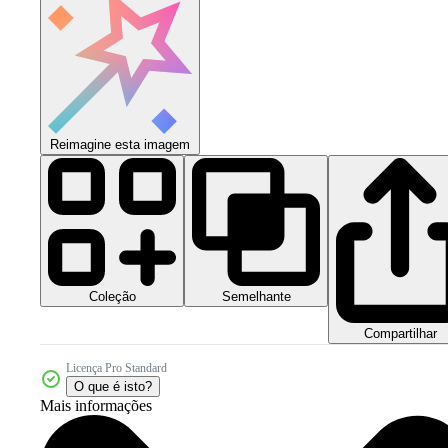
Reimagine esta imagem
Coleção
Semelhante
Compartilhar
Licença Pro Standard
O que é isto?
Mais informações