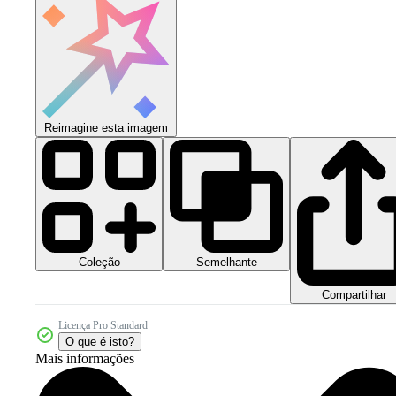
Reimagine esta imagem
Coleção
Semelhante
Compartilhar
Licença Pro Standard
O que é isto?
Mais informações